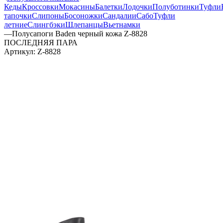
Кеды
Кроссовки
Мокасины
Балетки
Лодочки
Полуботинки
Туфли
тапочки
Слипоны
Босоножки
Сандалии
Сабо
Туфли
летние
Слингбэки
Шлепанцы
Вьетнамки
—
Полусапоги Baden черный кожа Z-8828
ПОСЛЕДНЯЯ ПАРА
Артикул:
Z-8828