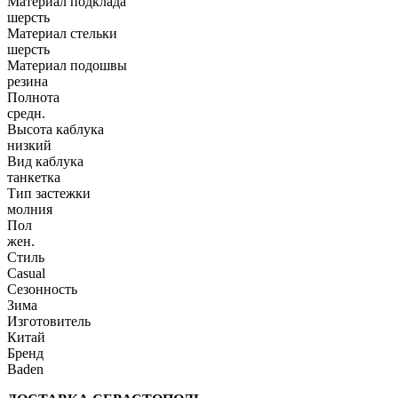
Материал подклада
шерсть
Материал стельки
шерсть
Материал подошвы
резина
Полнота
средн.
Высота каблука
низкий
Вид каблука
танкетка
Тип застежки
молния
Пол
жен.
Стиль
Casual
Сезонность
Зима
Изготовитель
Китай
Бренд
Baden