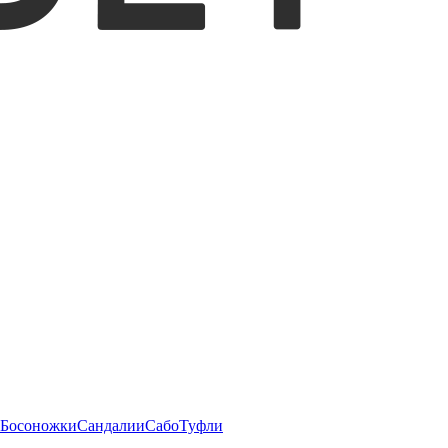
Босоножки
Сандалии
Сабо
Туфли