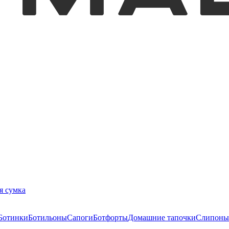
я сумка
Ботинки
Ботильоны
Сапоги
Ботфорты
Домашние тапочки
Слипоны