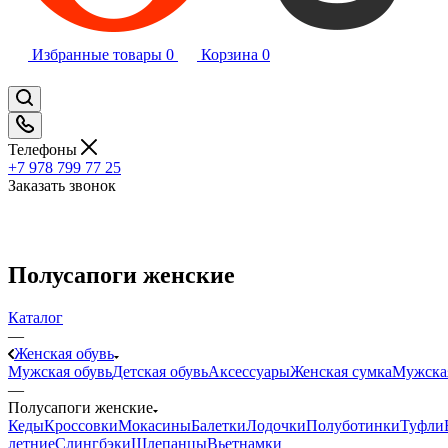
Избранные товары
0
Корзина
0
Телефоны
+7 978 799 77 25
Заказать звонок
Полусапоги женские
Каталог
—
Женская обувь
Мужская обувь
Детская обувь
Аксессуары
Женская сумка
Мужска
—
Полусапоги женские
Кеды
Кроссовки
Мокасины
Балетки
Лодочки
Полуботинки
Туфли
летние
Слингбэки
Шлепанцы
Вьетнамки