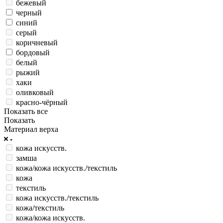
бежевый
черный
синий
серый
коричневый
бордовый
белый
рыжий
хаки
оливковый
красно-чёрный
Показать все
Показать
Материал верха
кожа искусств.
замша
кожа/кожа искусств./текстиль
кожа
текстиль
кожа искусств./текстиль
кожа/текстиль
кожа/кожа искусств.