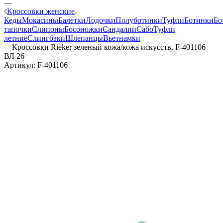
—
Кроссовки женские
Кеды
Мокасины
Балетки
Лодочки
Полуботинки
Туфли
Ботинки
Бо
тапочки
Слипоны
Босоножки
Сандалии
Сабо
Туфли
летние
Слингбэки
Шлепанцы
Вьетнамки
—
Кроссовки Rieker зеленый кожа/кожа искусств. F-401106
ВЛ 26
Артикул:
F-401106