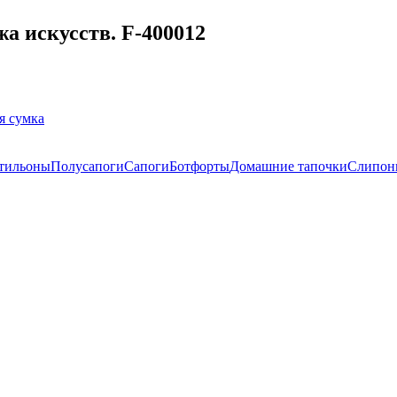
а искусств. F-400012
я сумка
тильоны
Полусапоги
Сапоги
Ботфорты
Домашние тапочки
Слипон