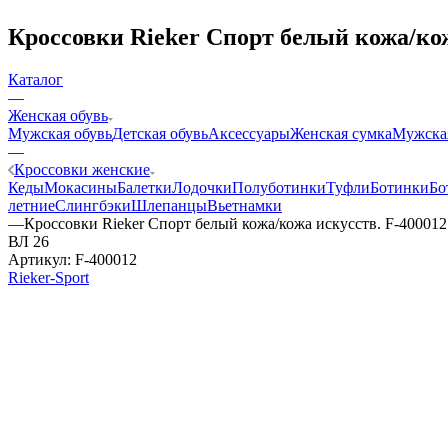
Кроссовки Rieker Спорт белый кожа/кож
Каталог
—
Женская обувь
Мужская обувь
Детская обувь
Аксессуары
Женская сумка
Мужска
—
Кроссовки женские
Кеды
Мокасины
Балетки
Лодочки
Полуботинки
Туфли
Ботинки
Бо
летние
Слингбэки
Шлепанцы
Вьетнамки
—
Кроссовки Rieker Спорт белый кожа/кожа искусств. F-400012
ВЛ 26
Артикул:
F-400012
Rieker-Sport