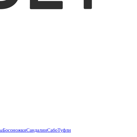
ы
Босоножки
Сандалии
Сабо
Туфли