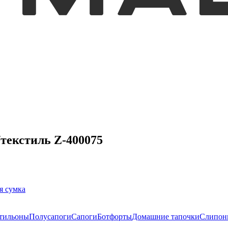
/текстиль Z-400075
я сумка
тильоны
Полусапоги
Сапоги
Ботфорты
Домашние тапочки
Слипон