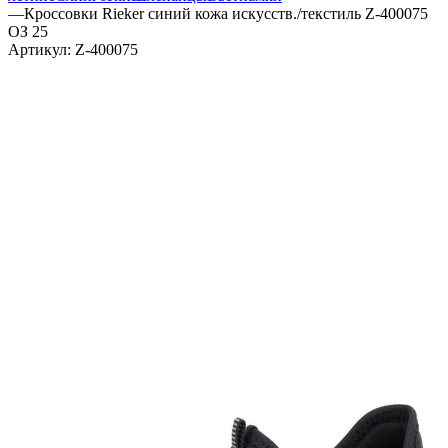
—
Кроссовки Rieker синий кожа искусств./текстиль Z-400075
ОЗ 25
Артикул:
Z-400075