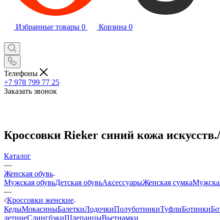
Избранные товары
0
Корзина
0
Телефоны
+7 978 799 77 25
Заказать звонок
Кроссовки Rieker синий кожа искусств.
Каталог
—
Женская обувь
Мужская обувь
Детская обувь
Аксессуары
Женская сумка
Мужска
—
Кроссовки женские
Кеды
Мокасины
Балетки
Лодочки
Полуботинки
Туфли
Ботинки
Бо
летние
Слингбэки
Шлепанцы
Вьетнамки