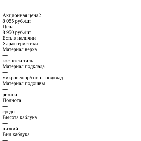
Акционная цена2
8 055
руб.
/шт
Цена
8 950
руб.
/шт
Есть в наличии
Характеристики
Материал верха
—
кожа/текстиль
Материал подклада
—
микровелюр/спорт. подклад
Материал подошвы
—
резина
Полнота
—
средн.
Высота каблука
—
низкий
Вид каблука
—