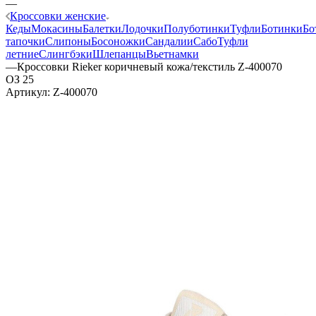
—
Кроссовки женские
Кеды
Мокасины
Балетки
Лодочки
Полуботинки
Туфли
Ботинки
Бо
тапочки
Слипоны
Босоножки
Сандалии
Сабо
Туфли
летние
Слингбэки
Шлепанцы
Вьетнамки
—
Кроссовки Rieker коричневый кожа/текстиль Z-400070
ОЗ 25
Артикул:
Z-400070