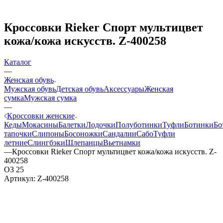
Кроссовки Rieker Спорт мультицвет
кожа/кожа искусств. Z-400258
Каталог
—
Женская обувь
Мужская обувь
Детская обувь
Аксессуары
Женская
сумка
Мужская сумка
—
Кроссовки женские
Кеды
Мокасины
Балетки
Лодочки
Полуботинки
Туфли
Ботинки
Бо
тапочки
Слипоны
Босоножки
Сандалии
Сабо
Туфли
летние
Слингбэки
Шлепанцы
Вьетнамки
—
Кроссовки Rieker Спорт мультицвет кожа/кожа искусств. Z-
400258
ОЗ 25
Артикул:
Z-400258