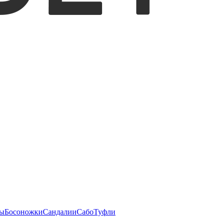
ы
Босоножки
Сандалии
Сабо
Туфли