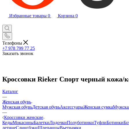
Избранные товары
0
Корзина
0
Телефоны
+7 978 799 77 25
Заказать звонок
Кроссовки Rieker Спорт черный кожа/ко
Каталог
—
Женская обувь
Мужская обувь
Детская обувь
Аксессуары
Женская сумка
Мужска
—
Кроссовки женские
Кеды
Мокасины
Балетки
Лодочки
Полуботинки
Туфли
Ботинки
Бо
летние
Слингбэки
Шлепанцы
Вьетнамки