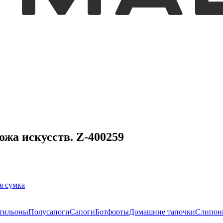
жа искусств. Z-400259
я сумка
тильоны
Полусапоги
Сапоги
Ботфорты
Домашние тапочки
Слипон