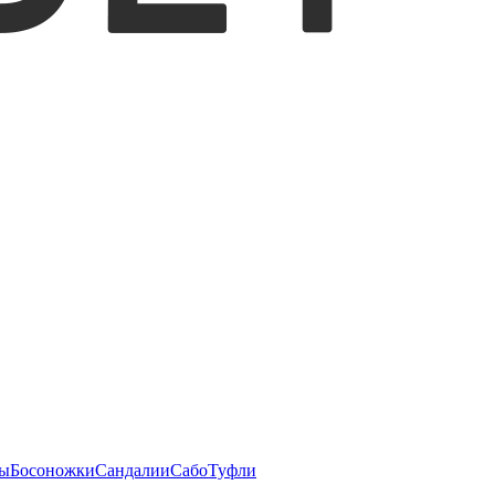
ы
Босоножки
Сандалии
Сабо
Туфли