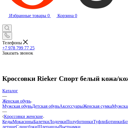
Избранные товары
0
Корзина
0
Телефоны
+7 978 799 77 25
Заказать звонок
Кроссовки Rieker Спорт белый кожа/кож
Каталог
—
Женская обувь
Мужская обувь
Детская обувь
Аксессуары
Женская сумка
Мужска
—
Кроссовки женские
Кеды
Мокасины
Балетки
Лодочки
Полуботинки
Туфли
Ботинки
Бо
летние
Слингбэки
Шлепанцы
Вьетнамки