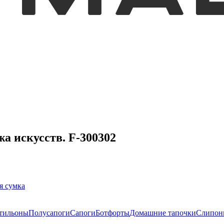
а искусств. F-300302
я сумка
тильоны
Полусапоги
Сапоги
Ботфорты
Домашние тапочки
Слипон