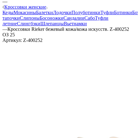
—
Кроссовки женские
Кеды
Мокасины
Балетки
Лодочки
Полуботинки
Туфли
Ботинки
Бо
тапочки
Слипоны
Босоножки
Сандалии
Сабо
Туфли
летние
Слингбэки
Шлепанцы
Вьетнамки
—
Кроссовки Rieker бежевый кожа/кожа искусств. Z-400252
ОЗ 25
Артикул:
Z-400252