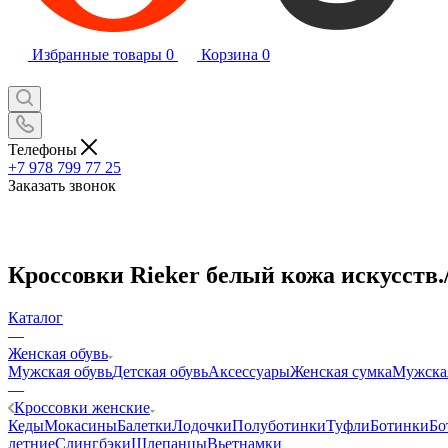
Избранные товары
0
Корзина
0
Телефоны
+7 978 799 77 25
Заказать звонок
Кроссовки Rieker белый кожа искусств.
Каталог
—
Женская обувь
Мужская обувь
Детская обувь
Аксессуары
Женская сумка
Мужска
—
Кроссовки женские
Кеды
Мокасины
Балетки
Лодочки
Полуботинки
Туфли
Ботинки
Бо
летние
Слингбэки
Шлепанцы
Вьетнамки