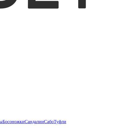
ы
Босоножки
Сандалии
Сабо
Туфли