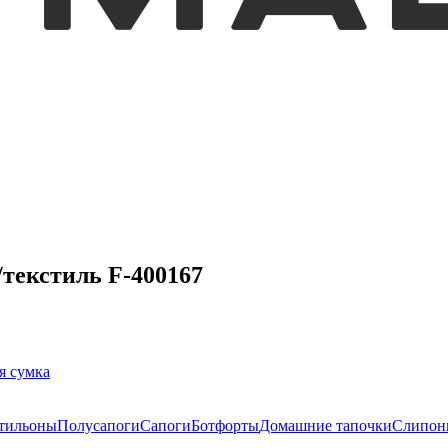
/текстиль F-400167
я сумка
тильоны
Полусапоги
Сапоги
Ботфорты
Домашние тапочки
Слипон