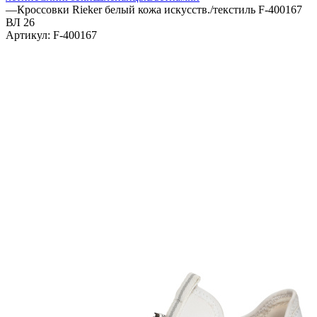
—
Кроссовки Rieker белый кожа искусств./текстиль F-400167
ВЛ 26
Артикул:
F-400167