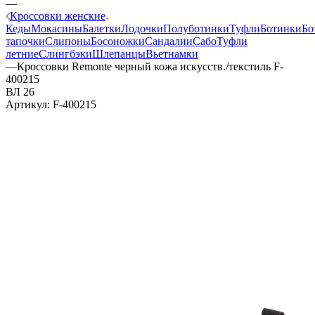
—
Кроссовки женские
Кеды
Мокасины
Балетки
Лодочки
Полуботинки
Туфли
Ботинки
Бо
тапочки
Слипоны
Босоножки
Сандалии
Сабо
Туфли
летние
Слингбэки
Шлепанцы
Вьетнамки
—
Кроссовки Remonte черный кожа искусств./текстиль F-
400215
ВЛ 26
Артикул:
F-400215