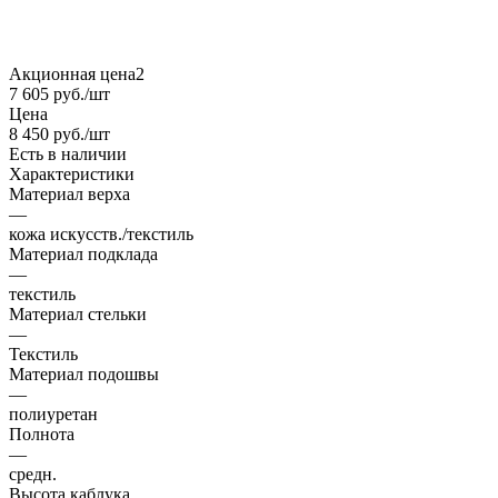
Акционная цена2
7 605
руб.
/шт
Цена
8 450
руб.
/шт
Есть в наличии
Характеристики
Материал верха
—
кожа искусств./текстиль
Материал подклада
—
текстиль
Материал стельки
—
Текстиль
Материал подошвы
—
полиуретан
Полнота
—
средн.
Высота каблука