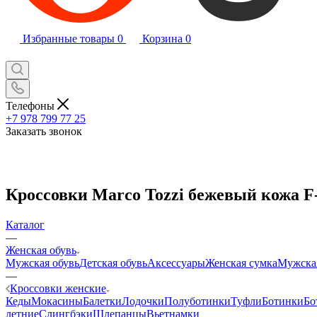
Избранные товары
0
Корзина
0
Телефоны
+7 978 799 77 25
Заказать звонок
Кроссовки Marco Tozzi бежевый кожа F
Каталог
—
Женская обувь
Мужская обувь
Детская обувь
Аксессуары
Женская сумка
Мужска
—
Кроссовки женские
Кеды
Мокасины
Балетки
Лодочки
Полуботинки
Туфли
Ботинки
Бо
летние
Слингбэки
Шлепанцы
Вьетнамки