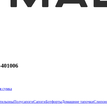
-401006
я сумка
тильоны
Полусапоги
Сапоги
Ботфорты
Домашние тапочки
Слипон