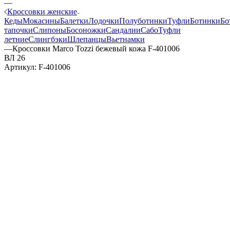
—
Кроссовки женские
Кеды
Мокасины
Балетки
Лодочки
Полуботинки
Туфли
Ботинки
Бо
тапочки
Слипоны
Босоножки
Сандалии
Сабо
Туфли
летние
Слингбэки
Шлепанцы
Вьетнамки
—
Кроссовки Marco Tozzi бежевый кожа F-401006
ВЛ 26
Артикул:
F-401006