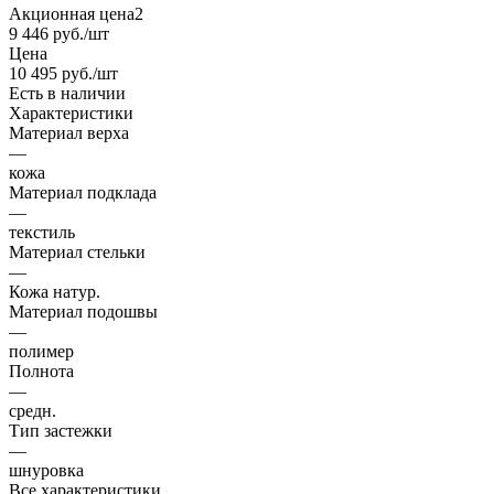
Акционная цена2
9 446
руб.
/шт
Цена
10 495
руб.
/шт
Есть в наличии
Характеристики
Материал верха
—
кожа
Материал подклада
—
текстиль
Материал стельки
—
Кожа натур.
Материал подошвы
—
полимер
Полнота
—
средн.
Тип застежки
—
шнуровка
Все характеристики