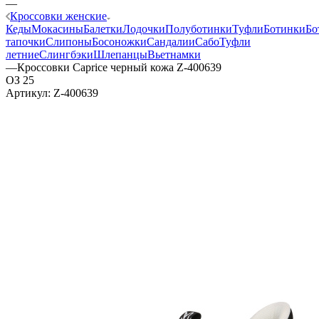
—
Кроссовки женские
Кеды
Мокасины
Балетки
Лодочки
Полуботинки
Туфли
Ботинки
Бо
тапочки
Слипоны
Босоножки
Сандалии
Сабо
Туфли
летние
Слингбэки
Шлепанцы
Вьетнамки
—
Кроссовки Caprice черный кожа Z-400639
ОЗ 25
Артикул:
Z-400639