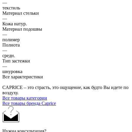
—
текстиль
Материал стельки
—
Кожа натур.
Материал подошвы
—
полимер
Полнота
—
средн.
Тип застежки
—
шнуровка
Все характеристики
CAPRICE – это страсть, это ощущение, как будто Вы идете по
воздуху.
Все товары категории
Все товары бренда Caprice
Нужна консультация?