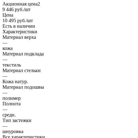
Акционная цена2
9 446
руб.
/шт
Цена
10 495
руб.
/шт
Есть в наличии
Характеристики
Материал верха
—
кожа
Материал подклада
—
текстиль
Материал стельки
—
Кожа натур.
Материал подошвы
—
полимер
Полнота
—
средн.
Тип застежки
—
шнуровка
Все характеристики