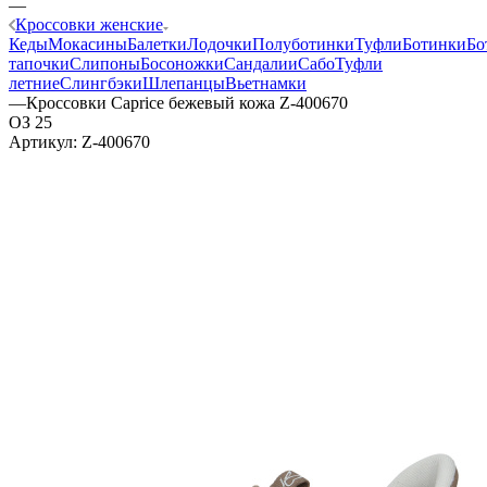
—
Кроссовки женские
Кеды
Мокасины
Балетки
Лодочки
Полуботинки
Туфли
Ботинки
Бо
тапочки
Слипоны
Босоножки
Сандалии
Сабо
Туфли
летние
Слингбэки
Шлепанцы
Вьетнамки
—
Кроссовки Caprice бежевый кожа Z-400670
ОЗ 25
Артикул:
Z-400670