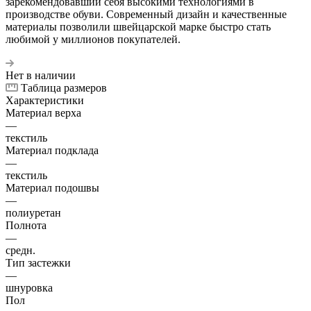
зарекомендовавший себя высокими технологиями в
производстве обуви. Современный дизайн и качественные
материалы позволили швейцарской марке быстро стать
любимой у миллионов покупателей.
Нет в наличии
Таблица размеров
Характеристики
Материал верха
—
текстиль
Материал подклада
—
текстиль
Материал подошвы
—
полиуретан
Полнота
—
средн.
Тип застежки
—
шнуровка
Пол