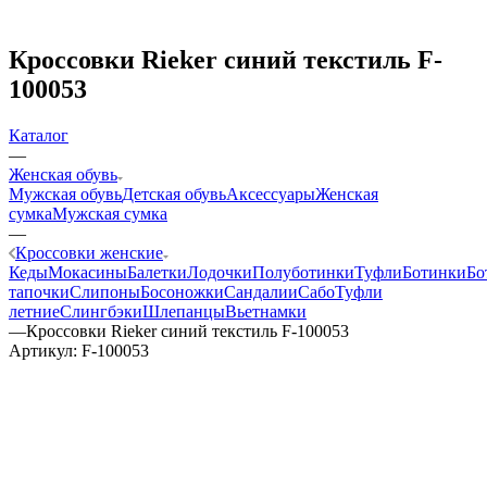
Кроссовки Rieker синий текстиль F-
100053
Каталог
—
Женская обувь
Мужская обувь
Детская обувь
Аксессуары
Женская
сумка
Мужская сумка
—
Кроссовки женские
Кеды
Мокасины
Балетки
Лодочки
Полуботинки
Туфли
Ботинки
Бо
тапочки
Слипоны
Босоножки
Сандалии
Сабо
Туфли
летние
Слингбэки
Шлепанцы
Вьетнамки
—
Кроссовки Rieker синий текстиль F-100053
Артикул:
F-100053