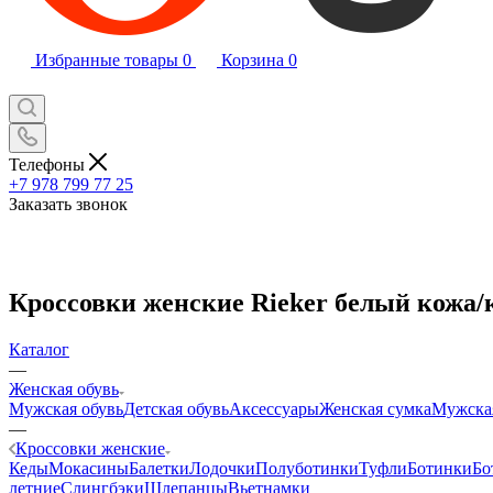
Избранные товары
0
Корзина
0
Телефоны
+7 978 799 77 25
Заказать звонок
Кроссовки женские Rieker белый кожа/к
Каталог
—
Женская обувь
Мужская обувь
Детская обувь
Аксессуары
Женская сумка
Мужска
—
Кроссовки женские
Кеды
Мокасины
Балетки
Лодочки
Полуботинки
Туфли
Ботинки
Бо
летние
Слингбэки
Шлепанцы
Вьетнамки