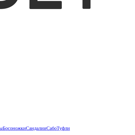
ы
Босоножки
Сандалии
Сабо
Туфли