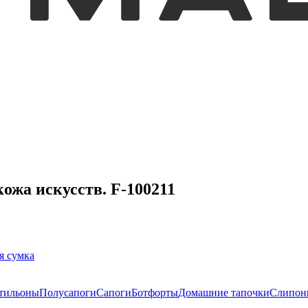
ожа искусств. F-100211
я сумка
тильоны
Полусапоги
Сапоги
Ботфорты
Домашние тапочки
Слипон