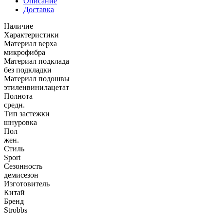
Описание
Доставка
Наличие
Характеристики
Материал верха
микрофибра
Материал подклада
без подкладки
Материал подошвы
этиленвинилацетат
Полнота
средн.
Тип застежки
шнуровка
Пол
жен.
Стиль
Sport
Сезонность
демисезон
Изготовитель
Китай
Бренд
Strobbs