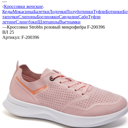
—
Кроссовки женские
Кеды
Мокасины
Балетки
Лодочки
Полуботинки
Туфли
Ботинки
Бо
тапочки
Слипоны
Босоножки
Сандалии
Сабо
Туфли
летние
Слингбэки
Шлепанцы
Вьетнамки
—
Кроссовки Strobbs розовый микрофибра F-200396
ВЛ 25
Артикул:
F-200396