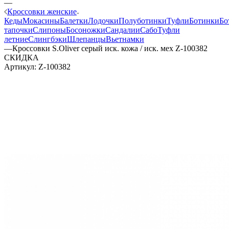
—
Кроссовки женские
Кеды
Мокасины
Балетки
Лодочки
Полуботинки
Туфли
Ботинки
Бо
тапочки
Слипоны
Босоножки
Сандалии
Сабо
Туфли
летние
Слингбэки
Шлепанцы
Вьетнамки
—
Кроссовки S.Oliver серый иск. кожа / иск. мех Z-100382
СКИДКА
Артикул:
Z-100382