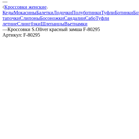
—
Кроссовки женские
Кеды
Мокасины
Балетки
Лодочки
Полуботинки
Туфли
Ботинки
Бо
тапочки
Слипоны
Босоножки
Сандалии
Сабо
Туфли
летние
Слингбэки
Шлепанцы
Вьетнамки
—
Кроссовки S.Oliver красный замша F-80295
Артикул:
F-80295