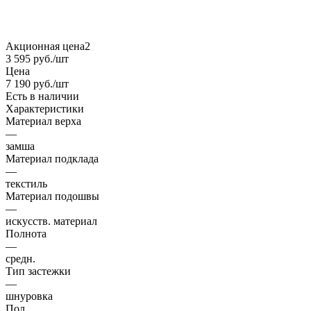
Акционная цена2
3 595
руб.
/шт
Цена
7 190
руб.
/шт
Есть в наличии
Характеристики
Материал верха
—
замша
Материал подклада
—
текстиль
Материал подошвы
—
искусств. материал
Полнота
—
средн.
Тип застежки
—
шнуровка
Пол