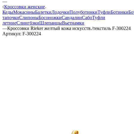
—
Кроссовки женские
Кеды
Мокасины
Балетки
Лодочки
Полуботинки
Туфли
Ботинки
Бо
тапочки
Слипоны
Босоножки
Сандалии
Сабо
Туфли
летние
Слингбэки
Шлепанцы
Вьетнамки
—
Кроссовки Rieker желтый кожа искусств./текстиль F-300224
Артикул:
F-300224