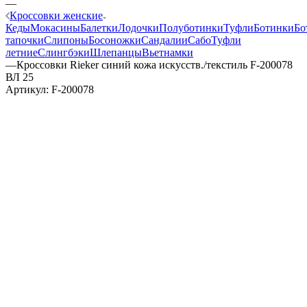
—
Кроссовки женские
Кеды
Мокасины
Балетки
Лодочки
Полуботинки
Туфли
Ботинки
Бо
тапочки
Слипоны
Босоножки
Сандалии
Сабо
Туфли
летние
Слингбэки
Шлепанцы
Вьетнамки
—
Кроссовки Rieker синий кожа искусств./текстиль F-200078
ВЛ 25
Артикул:
F-200078