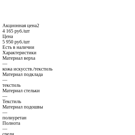
Акционная цена2
4 165
руб.
/шт
Цена
5 950
руб.
/шт
Есть в наличии
Характеристики
Материал верха
—
кожа искусств./текстиль
Материал подклада
—
текстиль
Материал стельки
—
Текстиль
Материал подошвы
—
полиуретан
Полнота
—
средн.