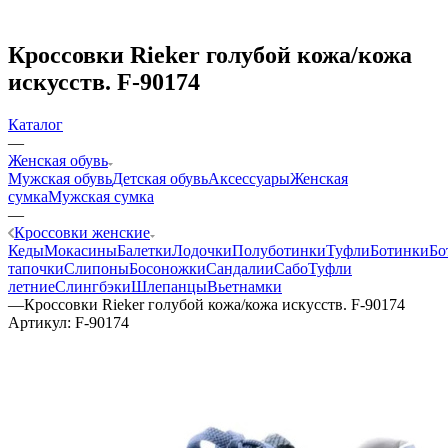
Кроссовки Rieker голубой кожа/кожа
искусств. F-90174
Каталог
—
Женская обувь
Мужская обувь
Детская обувь
Аксессуары
Женская
сумка
Мужская сумка
—
Кроссовки женские
Кеды
Мокасины
Балетки
Лодочки
Полуботинки
Туфли
Ботинки
Бо
тапочки
Слипоны
Босоножки
Сандалии
Сабо
Туфли
летние
Слингбэки
Шлепанцы
Вьетнамки
—
Кроссовки Rieker голубой кожа/кожа искусств. F-90174
Артикул:
F-90174