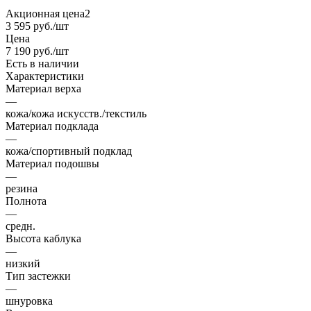
Акционная цена2
3 595
руб.
/шт
Цена
7 190
руб.
/шт
Есть в наличии
Характеристики
Материал верха
—
кожа/кожа искусств./текстиль
Материал подклада
—
кожа/спортивный подклад
Материал подошвы
—
резина
Полнота
—
средн.
Высота каблука
—
низкий
Тип застежки
—
шнуровка