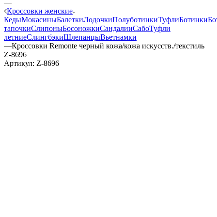
—
Кроссовки женские
Кеды
Мокасины
Балетки
Лодочки
Полуботинки
Туфли
Ботинки
Бо
тапочки
Слипоны
Босоножки
Сандалии
Сабо
Туфли
летние
Слингбэки
Шлепанцы
Вьетнамки
—
Кроссовки Remonte черный кожа/кожа искусств./текстиль
Z-8696
Артикул:
Z-8696