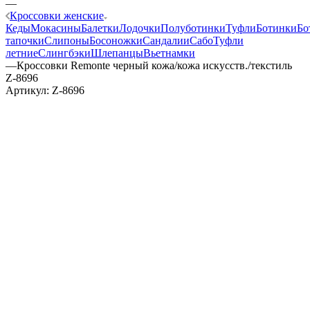
—
Кроссовки женские
Кеды
Мокасины
Балетки
Лодочки
Полуботинки
Туфли
Ботинки
Бо
тапочки
Слипоны
Босоножки
Сандалии
Сабо
Туфли
летние
Слингбэки
Шлепанцы
Вьетнамки
—
Кроссовки Remonte черный кожа/кожа искусств./текстиль
Z-8696
Артикул:
Z-8696