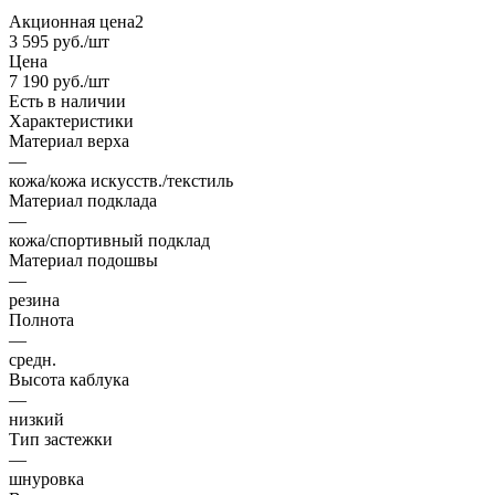
Акционная цена2
3 595
руб.
/шт
Цена
7 190
руб.
/шт
Есть в наличии
Характеристики
Материал верха
—
кожа/кожа искусств./текстиль
Материал подклада
—
кожа/спортивный подклад
Материал подошвы
—
резина
Полнота
—
средн.
Высота каблука
—
низкий
Тип застежки
—
шнуровка