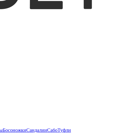
ы
Босоножки
Сандалии
Сабо
Туфли