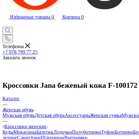
Избранные товары
0
Корзина
0
Телефоны
+7 978 799 77 25
Заказать звонок
Кроссовки Jana бежевый кожа F-100172
Каталог
—
Женская обувь
Мужская обувь
Детская обувь
Аксессуары
Женская сумка
Мужска
—
Кроссовки женские
Кеды
Мокасины
Балетки
Лодочки
Полуботинки
Туфли
Ботинки
Бо
летние
Слингбэки
Шлепанцы
Вьетнамки