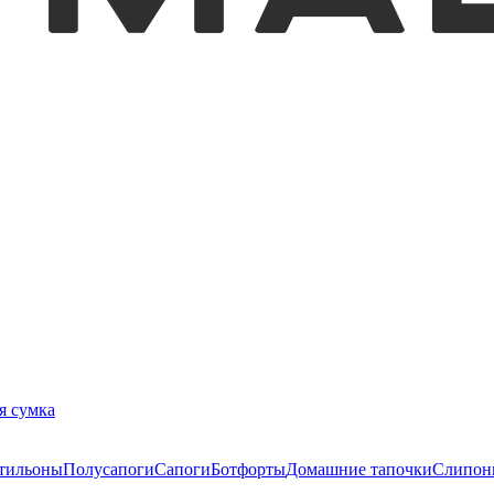
я сумка
тильоны
Полусапоги
Сапоги
Ботфорты
Домашние тапочки
Слипон