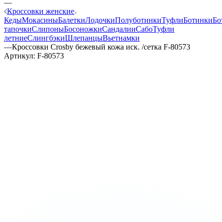
—
Кроссовки женские
Кеды
Мокасины
Балетки
Лодочки
Полуботинки
Туфли
Ботинки
Бо
тапочки
Слипоны
Босоножки
Сандалии
Сабо
Туфли
летние
Слингбэки
Шлепанцы
Вьетнамки
—
Кроссовки Crosby бежевый кожа иск. /сетка F-80573
Артикул:
F-80573