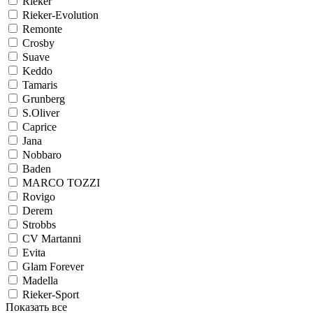
Rieker
Rieker-Evolution
Remonte
Crosby
Suave
Keddo
Tamaris
Grunberg
S.Oliver
Caprice
Jana
Nobbaro
Baden
MARCO TOZZI
Rovigo
Derem
Strobbs
CV Martanni
Evita
Glam Forever
Madella
Rieker-Sport
Показать все