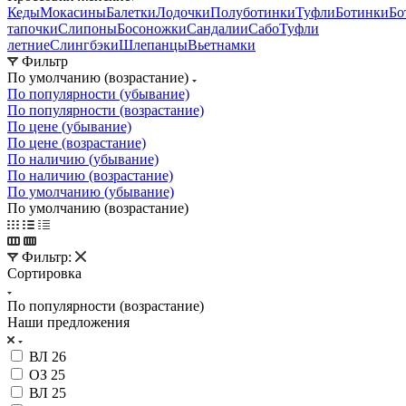
Кеды
Мокасины
Балетки
Лодочки
Полуботинки
Туфли
Ботинки
Бо
тапочки
Слипоны
Босоножки
Сандалии
Сабо
Туфли
летние
Слингбэки
Шлепанцы
Вьетнамки
Фильтр
По умолчанию (возрастание)
По популярности (убывание)
По популярности (возрастание)
По цене (убывание)
По цене (возрастание)
По наличию (убывание)
По наличию (возрастание)
По умолчанию (убывание)
По умолчанию (возрастание)
Фильтр:
Сортировка
По популярности (возрастание)
Наши предложения
ВЛ 26
ОЗ 25
ВЛ 25