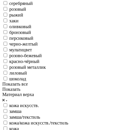
серебряный
розовый
рыжий
хаки
оливковый
бронзовый
персиковый
черно-желтый
мультицвет
розово-бежевый
красно-чёрный
розовый металлик
лиловый
шоколад
Показать все
Показать
Материал верха
кожа искусств.
замша
замша/текстиль
кожа/кожа искусств./текстиль
кожа