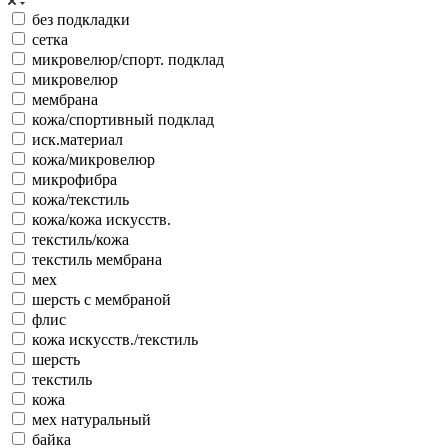
без подкладки
сетка
микровелюр/спорт. подклад
микровелюр
мембрана
кожа/спортивный подклад
иск.материал
кожа/микровелюр
микрофибра
кожа/текстиль
кожа/кожа искусств.
текстиль/кожа
текстиль мембрана
мех
шерсть с мембраной
флис
кожа искусств./текстиль
шерсть
текстиль
кожа
мех натуральный
байка