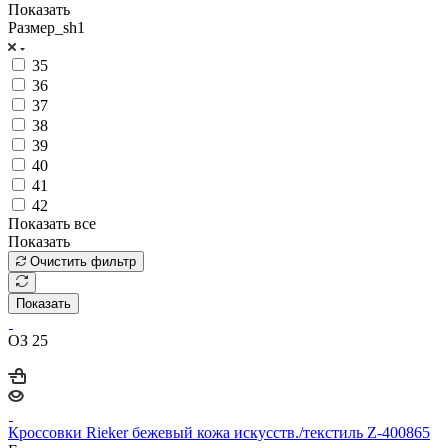
Показать
Размер_sh1
35
36
37
38
39
40
41
42
Показать все
Показать
Очистить фильтр
Показать
ОЗ 25
Кроссовки Rieker бежевый кожа искусств./текстиль Z-400865