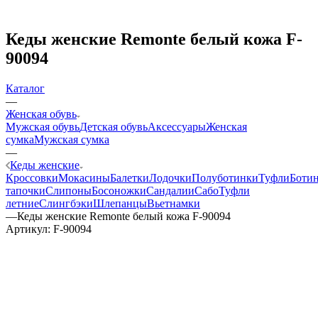
Кеды женские Remonte белый кожа F-
90094
Каталог
—
Женская обувь
Мужская обувь
Детская обувь
Аксессуары
Женская
сумка
Мужская сумка
—
Кеды женские
Кроссовки
Мокасины
Балетки
Лодочки
Полуботинки
Туфли
Боти
тапочки
Слипоны
Босоножки
Сандалии
Сабо
Туфли
летние
Слингбэки
Шлепанцы
Вьетнамки
—
Кеды женские Remonte белый кожа F-90094
Артикул:
F-90094