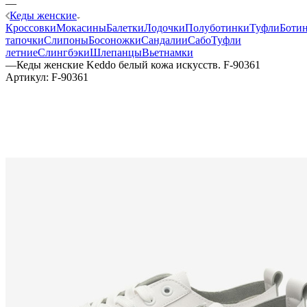
—
Кеды женские
Кроссовки
Мокасины
Балетки
Лодочки
Полуботинки
Туфли
Боти
тапочки
Слипоны
Босоножки
Сандалии
Сабо
Туфли
летние
Слингбэки
Шлепанцы
Вьетнамки
—
Кеды женские Keddo белый кожа искусств. F-90361
Артикул:
F-90361