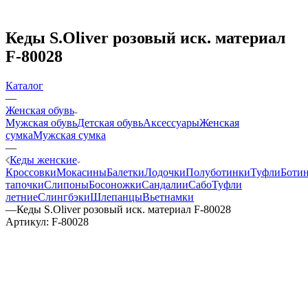
Кеды S.Oliver розовый иск. материал
F-80028
Каталог
—
Женская обувь
Мужская обувь
Детская обувь
Аксессуары
Женская
сумка
Мужская сумка
—
Кеды женские
Кроссовки
Мокасины
Балетки
Лодочки
Полуботинки
Туфли
Боти
тапочки
Слипоны
Босоножки
Сандалии
Сабо
Туфли
летние
Слингбэки
Шлепанцы
Вьетнамки
—
Кеды S.Oliver розовый иск. материал F-80028
Артикул:
F-80028