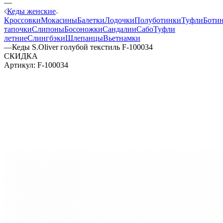
—
Кеды женские
Кроссовки
Мокасины
Балетки
Лодочки
Полуботинки
Туфли
Боти
тапочки
Слипоны
Босоножки
Сандалии
Сабо
Туфли
летние
Слингбэки
Шлепанцы
Вьетнамки
—
Кеды S.Oliver голубой текстиль F-100034
СКИДКА
Артикул:
F-100034