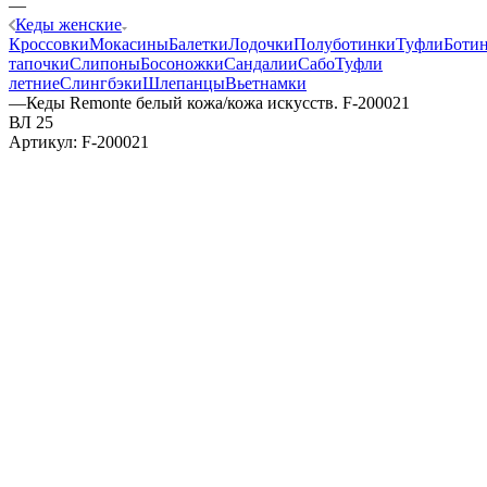
—
Кеды женские
Кроссовки
Мокасины
Балетки
Лодочки
Полуботинки
Туфли
Боти
тапочки
Слипоны
Босоножки
Сандалии
Сабо
Туфли
летние
Слингбэки
Шлепанцы
Вьетнамки
—
Кеды Remonte белый кожа/кожа искусств. F-200021
ВЛ 25
Артикул:
F-200021