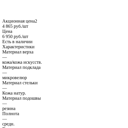
Акционная цена2
4 865
руб.
/шт
Цена
6 950
руб.
/шт
Есть в наличии
Характеристики
Материал верха
—
кожа/кожа искусств.
Материал подклада
—
микровелюр
Материал стельки
—
Кожа натур.
Материал подошвы
—
резина
Полнота
—
средн.