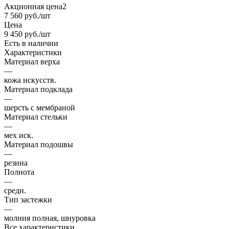
Акционная цена2
7 560
руб.
/шт
Цена
9 450
руб.
/шт
Есть в наличии
Характеристики
Материал верха
—
кожа искусств.
Материал подклада
—
шерсть с мембраной
Материал стельки
—
мех иск.
Материал подошвы
—
резина
Полнота
—
средн.
Тип застежки
—
молния полная, шнуровка
Все характеристики