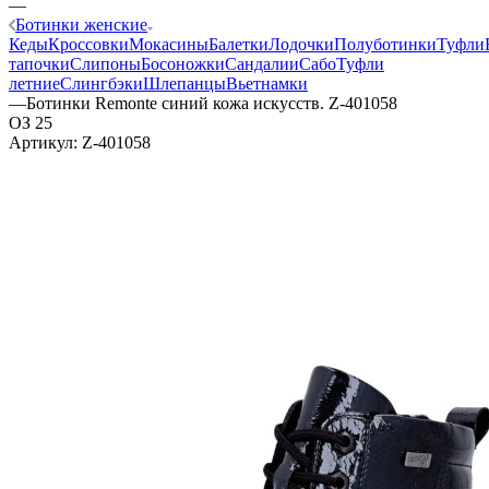
—
Ботинки женские
Кеды
Кроссовки
Мокасины
Балетки
Лодочки
Полуботинки
Туфли
тапочки
Слипоны
Босоножки
Сандалии
Сабо
Туфли
летние
Слингбэки
Шлепанцы
Вьетнамки
—
Ботинки Remonte синий кожа искусств. Z-401058
ОЗ 25
Артикул:
Z-401058