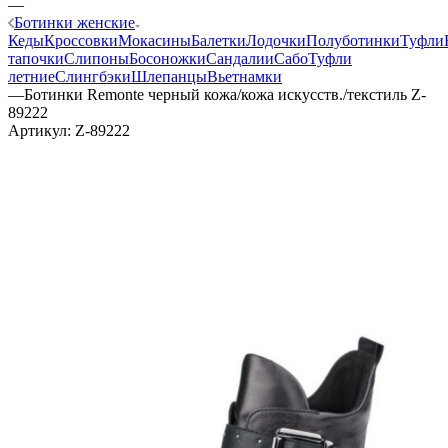
—
Ботинки женские
Кеды
Кроссовки
Мокасины
Балетки
Лодочки
Полуботинки
Туфли
тапочки
Слипоны
Босоножки
Сандалии
Сабо
Туфли
летние
Слингбэки
Шлепанцы
Вьетнамки
—
Ботинки Remonte черный кожа/кожа искусств./текстиль Z-
89222
Артикул:
Z-89222