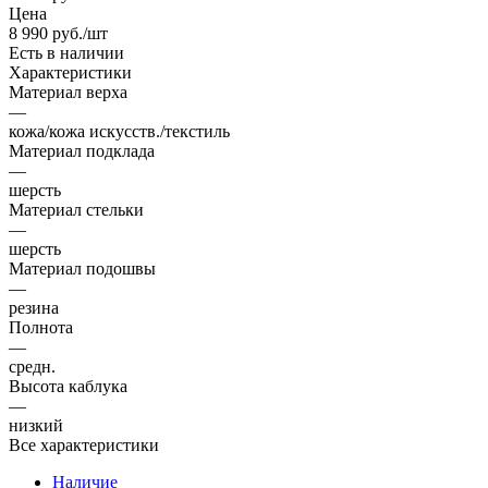
Цена
8 990
руб.
/шт
Есть в наличии
Характеристики
Материал верха
—
кожа/кожа искусств./текстиль
Материал подклада
—
шерсть
Материал стельки
—
шерсть
Материал подошвы
—
резина
Полнота
—
средн.
Высота каблука
—
низкий
Все характеристики
Наличие