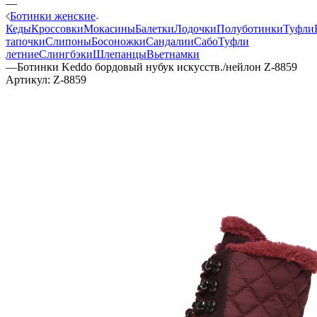
—
Ботинки женские
Кеды
Кроссовки
Мокасины
Балетки
Лодочки
Полуботинки
Туфли
тапочки
Слипоны
Босоножки
Сандалии
Сабо
Туфли
летние
Слингбэки
Шлепанцы
Вьетнамки
—
Ботинки Keddo бордовый нубук искусств./нейлон Z-8859
Артикул:
Z-8859