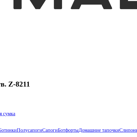
в. Z-8211
я сумка
Ботинки
Полусапоги
Сапоги
Ботфорты
Домашние тапочки
Слипон