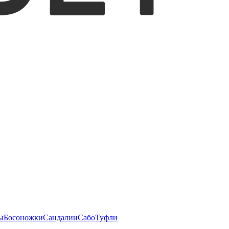
ы
Босоножки
Сандалии
Сабо
Туфли