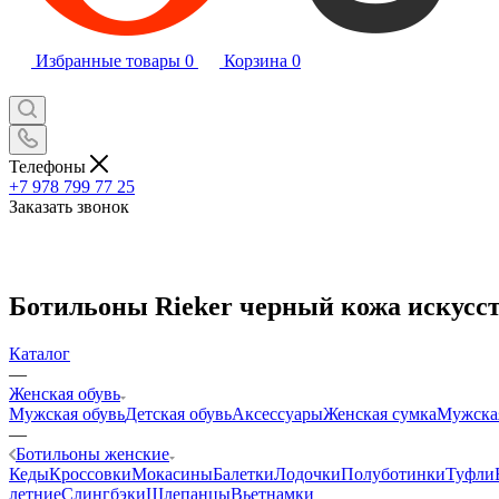
Избранные товары
0
Корзина
0
Телефоны
+7 978 799 77 25
Заказать звонок
Ботильоны Rieker черный кожа искусст
Каталог
—
Женская обувь
Мужская обувь
Детская обувь
Аксессуары
Женская сумка
Мужска
—
Ботильоны женские
Кеды
Кроссовки
Мокасины
Балетки
Лодочки
Полуботинки
Туфли
летние
Слингбэки
Шлепанцы
Вьетнамки