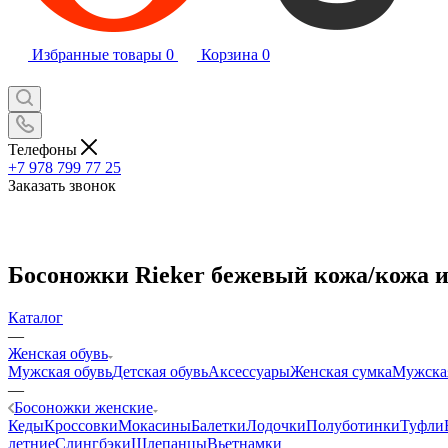
Избранные товары
0
Корзина
0
Телефоны
+7 978 799 77 25
Заказать звонок
Босоножки Rieker бежевый кожа/кожа и
Каталог
—
Женская обувь
Мужская обувь
Детская обувь
Аксессуары
Женская сумка
Мужска
—
Босоножки женские
Кеды
Кроссовки
Мокасины
Балетки
Лодочки
Полуботинки
Туфли
летние
Слингбэки
Шлепанцы
Вьетнамки