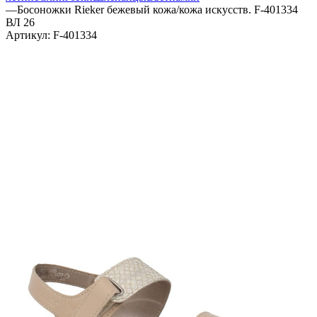
—
Босоножки Rieker бежевый кожа/кожа искусств. F-401334
ВЛ 26
Артикул:
F-401334