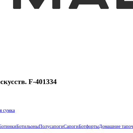
скусств. F-401334
я сумка
Ботинки
Ботильоны
Полусапоги
Сапоги
Ботфорты
Домашние тапо