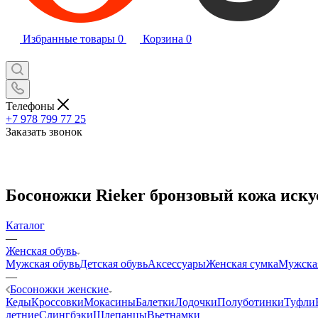
Избранные товары
0
Корзина
0
Телефоны
+7 978 799 77 25
Заказать звонок
Босоножки Rieker бронзовый кожа искус
Каталог
—
Женская обувь
Мужская обувь
Детская обувь
Аксессуары
Женская сумка
Мужска
—
Босоножки женские
Кеды
Кроссовки
Мокасины
Балетки
Лодочки
Полуботинки
Туфли
летние
Слингбэки
Шлепанцы
Вьетнамки