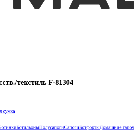
ств./текстиль F-81304
я сумка
Ботинки
Ботильоны
Полусапоги
Сапоги
Ботфорты
Домашние тапо