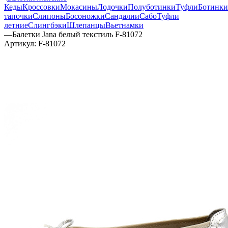
Кеды
Кроссовки
Мокасины
Лодочки
Полуботинки
Туфли
Ботинки
тапочки
Слипоны
Босоножки
Сандалии
Сабо
Туфли
летние
Слингбэки
Шлепанцы
Вьетнамки
—
Балетки Jana белый текстиль F-81072
Артикул:
F-81072