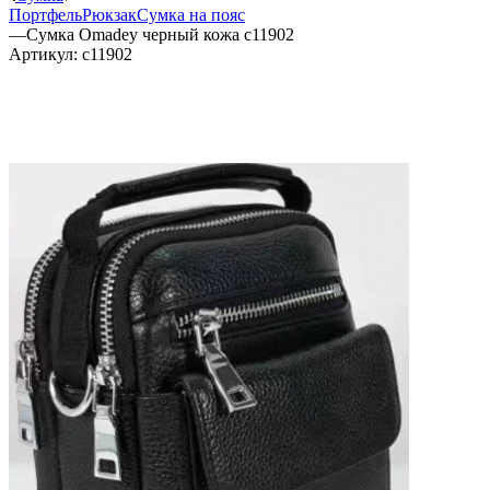
Портфель
Рюкзак
Сумка на пояс
—
Сумка Omadey черный кожа c11902
Артикул:
c11902