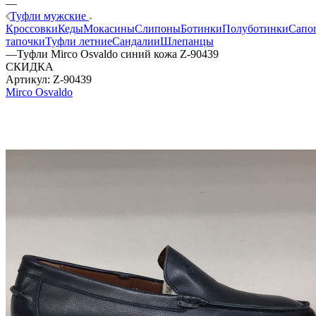
—
Туфли мужские
Кроссовки
Кеды
Мокасины
Слипоны
Ботинки
Полуботинки
Сапо
тапочки
Туфли летние
Сандалии
Шлепанцы
—
Туфли Mirco Osvaldo синий кожа Z-90439
СКИДКА
Артикул:
Z-90439
Mirco Osvaldo