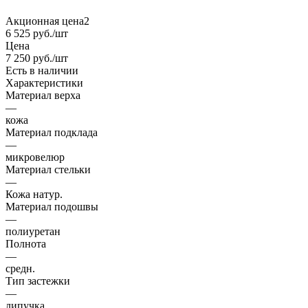
Акционная цена2
6 525
руб.
/шт
Цена
7 250
руб.
/шт
Есть в наличии
Характеристики
Материал верха
—
кожа
Материал подклада
—
микровелюр
Материал стельки
—
Кожа натур.
Материал подошвы
—
полиуретан
Полнота
—
средн.
Тип застежки
—
липучка