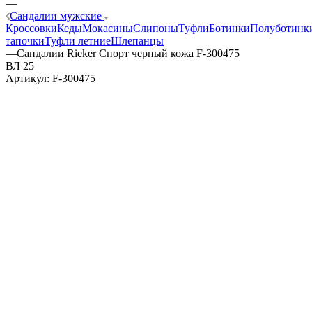
—
Сандалии мужские
Кроссовки
Кеды
Мокасины
Слипоны
Туфли
Ботинки
Полуботинк
тапочки
Туфли летние
Шлепанцы
—
Сандалии Rieker Спорт черный кожа F-300475
ВЛ 25
Артикул:
F-300475