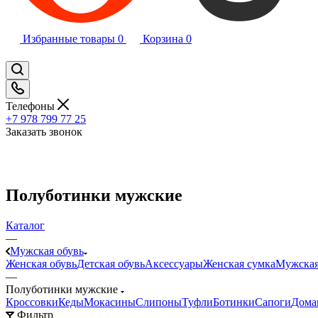
Избранные товары
0
Корзина
0
Телефоны
+7 978 799 77 25
Заказать звонок
Полуботинки мужские
Каталог
—
Мужская обувь
Женская обувь
Детская обувь
Аксессуары
Женская сумка
Мужская
—
Полуботинки мужские
Кроссовки
Кеды
Мокасины
Слипоны
Туфли
Ботинки
Сапоги
Дома
Фильтр