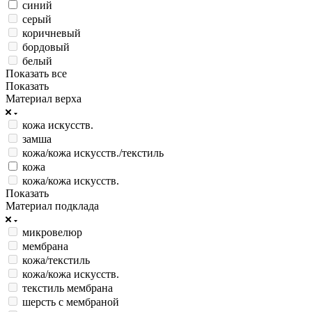
синий
серый
коричневый
бордовый
белый
Показать все
Показать
Материал верха
кожа искусств.
замша
кожа/кожа искусств./текстиль
кожа
кожа/кожа искусств.
Показать
Материал подклада
микровелюр
мембрана
кожа/текстиль
кожа/кожа искусств.
текстиль мембрана
шерсть с мембраной