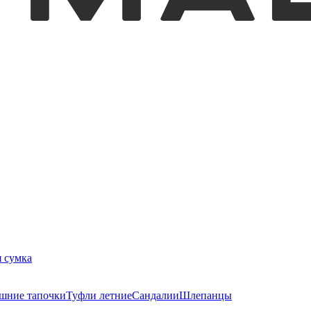
 сумка
шние тапочки
Туфли летние
Сандалии
Шлепанцы