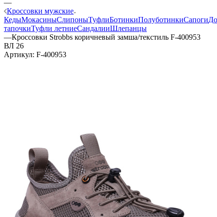
—
Кроссовки мужские
Кеды
Мокасины
Слипоны
Туфли
Ботинки
Полуботинки
Сапоги
Д
тапочки
Туфли летние
Сандалии
Шлепанцы
—
Кроссовки Strobbs коричневый замша/текстиль F-400953
ВЛ 26
Артикул:
F-400953