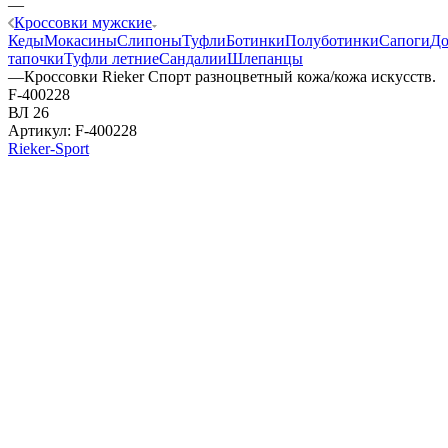
—
Кроссовки мужские
Кеды
Мокасины
Слипоны
Туфли
Ботинки
Полуботинки
Сапоги
Д
тапочки
Туфли летние
Сандалии
Шлепанцы
—
Кроссовки Rieker Спорт разноцветный кожа/кожа искусств.
F-400228
ВЛ 26
Артикул:
F-400228
Rieker-Sport