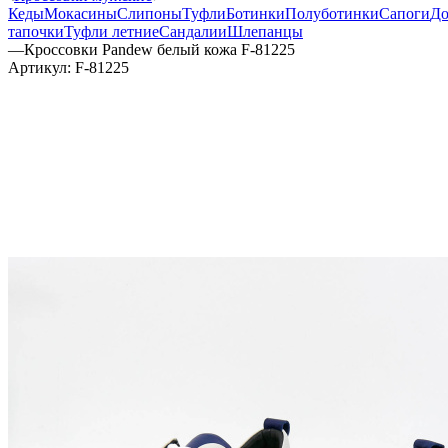
Кеды
Мокасины
Слипоны
Туфли
Ботинки
Полуботинки
Сапоги
Д
тапочки
Туфли летние
Сандалии
Шлепанцы
—
Кроссовки Pandew белый кожа F-81225
Артикул:
F-81225