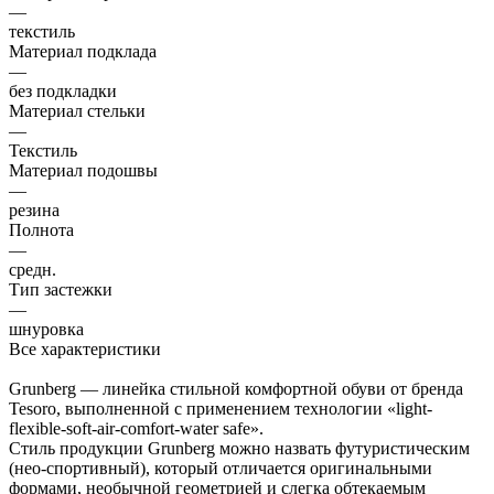
—
текстиль
Материал подклада
—
без подкладки
Материал стельки
—
Текстиль
Материал подошвы
—
резина
Полнота
—
средн.
Тип застежки
—
шнуровка
Все характеристики
Grunberg — линейка стильной комфортной обуви от бренда
Tesoro, выполненной с применением технологии «light-
flexible-soft-air-comfort-water safe».
Cтиль продукции Grunberg можно назвать футуристическим
(нео-спортивный), который отличается оригинальными
формами, необычной геометрией и слегка обтекаемым