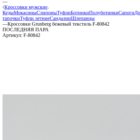
—
Кроссовки мужские
Кеды
Мокасины
Слипоны
Туфли
Ботинки
Полуботинки
Сапоги
Д
тапочки
Туфли летние
Сандалии
Шлепанцы
—
Кроссовки Grunberg бежевый текстиль F-80842
ПОСЛЕДНЯЯ ПАРА
Артикул:
F-80842