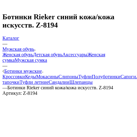
Ботинки Rieker синий кожа/кожа
искусств. Z-8194
Каталог
—
Мужская обувь
Женская обувь
Детская обувь
Аксессуары
Женская
сумка
Мужская сумка
—
Ботинки мужские
Кроссовки
Кеды
Мокасины
Слипоны
Туфли
Полуботинки
Сапоги
тапочки
Туфли летние
Сандалии
Шлепанцы
—
Ботинки Rieker синий кожа/кожа искусств. Z-8194
Артикул:
Z-8194